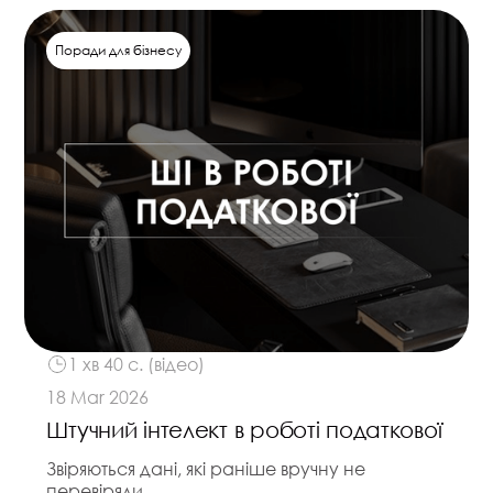
Поради для бізнесу
1 хв 40 с. (відео)
18 Mar 2026
Штучний інтелект в роботі податкової
Звіряються дані, які раніше вручну не
перевіряли.