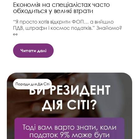
Економія на спеціалістах часто
обходиться у великі втрати
“Я просто хотів відкрити ФОП… а вийшло
ПДВ, штрафи і космос податків.” Знайомо?
👀
Читати далі
Поради для Дія Сіті